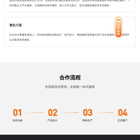
提供计费充电控制单元(TCCU)，全矩阵功率分配控制单元(PCU)，全矩阵功率分配模组(PDM)等核心硬件、一
站式桩企云平台服务、主流模块等器件兼容、第三方平台接入、型式试验检测技术支持服务。
整机方案
在主控方案服务基础上，另外提供整机结构设计、电气设计、整机物料清单输出等产品开发服务。提供零部件
认证集采指导服务。
合作流程
全流程技术咨询，全链路一站式服务
01
02
03
04
合作洽谈
产品设计
样机生产
正式量产